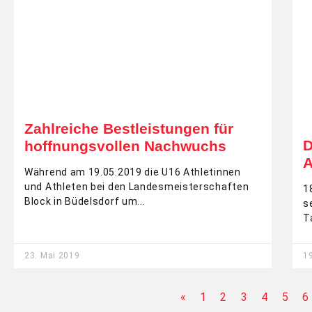
Zahlreiche Bestleistungen für
D
hoffnungsvollen Nachwuchs
A
Während am 19.05.2019 die U16 Athletinnen
und Athleten bei den Landesmeisterschaften
1
Block in Büdelsdorf um
s
T
23. Mai 2019
1
«
1
2
3
4
5
6