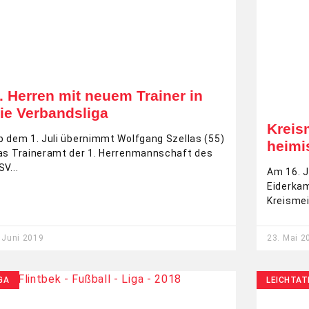
. Herren mit neuem Trainer in
ie Verbandsliga
Kreis
b dem 1. Juli übernimmt Wolfgang Szellas (55)
heimi
as Traineramt der 1. Herrenmannschaft des
SV
Am 16. J
Eiderkam
Kreismei
 Juni 2019
23. Mai 2
GA
LEICHTAT