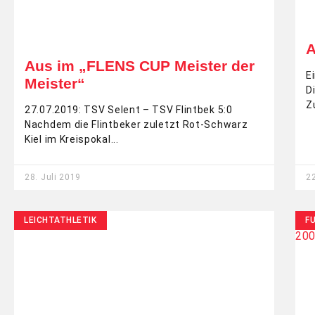
A
Aus im „FLENS CUP Meister der
E
Meister“
D
Z
27.07.2019: TSV Selent – TSV Flintbek 5:0
Nachdem die Flintbeker zuletzt Rot-Schwarz
Kiel im Kreispokal
28. Juli 2019
22
LEICHTATHLETIK
F