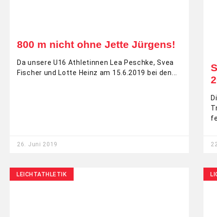
800 m nicht ohne Jette Jürgens!
Da unsere U16 Athletinnen Lea Peschke, Svea
S
Fischer und Lotte Heinz am 15.6.2019 bei den
2
D
T
f
26. Juni 2019
22
LEICHTATHLETIK
LI