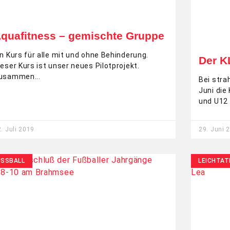
quafitness – gemischte Gruppe
in Kurs für alle mit und ohne Behinderung.
Der K
ieser Kurs ist unser neues Pilotprojekt.
usammen
Bei str
Juni die
und U12 
. Juli 2019
29. Juni 
USSBALL
LEICHTAT