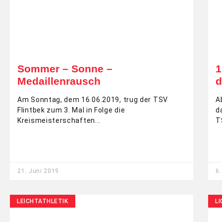
Sommer – Sonne –
1
Medaillenrausch
d
Am Sonntag, dem 16.06.2019, trug der TSV
A
Flintbek zum 3. Mal in Folge die
d
Kreismeisterschaften
T
21. Juni 2019
6.
LEICHTATHLETIK
LI