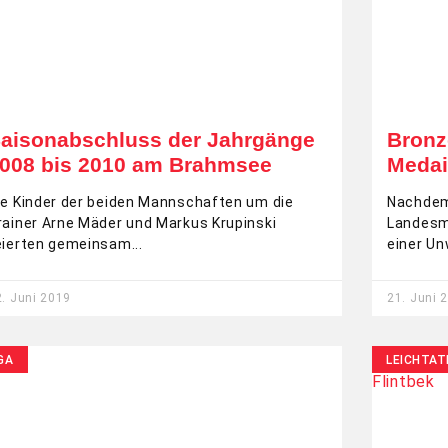
aisonabschluss der Jahrgänge
Bronz
008 bis 2010 am Brahmsee
Medai
ie Kinder der beiden Mannschaften um die
Nachdem
rainer Arne Mäder und Markus Krupinski
Landesm
eierten gemeinsam
einer U
. Juni 2019
21. Juni 
GA
LEICHTAT