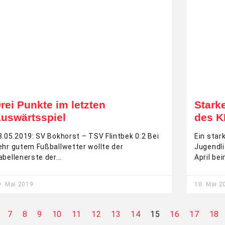
rei Punkte im letzten
Stark
uswärtsspiel
des 
8.05.2019: SV Bokhorst – TSV Flintbek 0:2 Bei
Ein star
ehr gutem Fußballwetter wollte der
Jugendli
abellenerste der
April be
9. Mai 2019
10. Mai 2
7
8
9
10
11
12
13
14
15
16
17
18