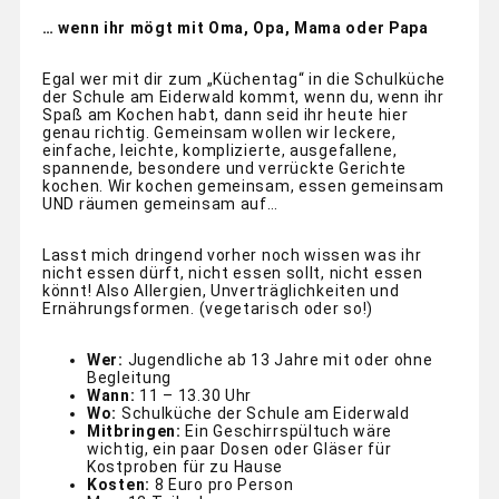
… wenn ihr mögt mit Oma, Opa, Mama oder Papa
Egal wer mit dir zum „Küchentag“ in die Schulküche
der Schule am Eiderwald kommt, wenn du, wenn ihr
Spaß am Kochen habt, dann seid ihr heute hier
genau richtig. Gemeinsam wollen wir leckere,
einfache, leichte, komplizierte, ausgefallene,
spannende, besondere und verrückte Gerichte
kochen. Wir kochen gemeinsam, essen gemeinsam
UND räumen gemeinsam auf…
Lasst mich dringend vorher noch wissen was ihr
nicht essen dürft, nicht essen sollt, nicht essen
könnt! Also Allergien, Unverträglichkeiten und
Ernährungsformen. (vegetarisch oder so!)
Wer:
Jugendliche ab 13 Jahre mit oder ohne
Begleitung
Wann:
11 – 13.30 Uhr
Wo:
Schulküche der Schule am Eiderwald
Mitbringen:
Ein Geschirrspültuch wäre
wichtig, ein paar Dosen oder Gläser für
Kostproben für zu Hause
Kosten:
8 Euro pro Person