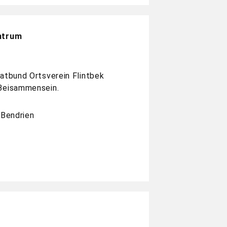
entrum
atbund Ortsverein Flintbek
 Beisammensein.
-Bendrien